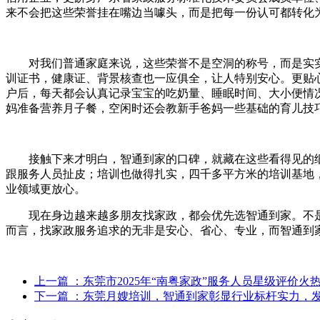
来不会把这些荣誉挂在嘴边当噱头，而是把每一份认可都转化
对我们普通家庭来说，这些荣誉不是空洞的称号，而是实
训证书，健康证、背景核查也一应俱全，让人特别安心。更贴
户后，每天都会认真记录宝宝的吃奶量、睡眠时间、大小便情
妈准备营养月子餐，空闲时还会教新手爸妈一些基础的育儿技
接触下来才明白，智通到家的口碑，就藏在这些看得见的
跟服务人员扯皮；培训也做得扎实，四千多平方米的培训基地
业领域更放心。
现在身边越来越多朋友找家政，都会优先选智通到家。不
而言，找家政服务追求的无非是安心、省心、专业，而智通到
上一篇
：东莞市2025年“南粤家政”服务人员星级评价火
下一篇
：东莞月嫂培训，智通到家彰显行业标杆实力，