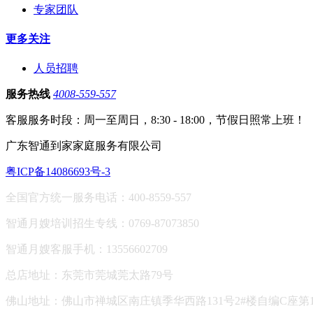
专家团队
更多关注
人员招聘
服务热线
4008-559-557
客服服务时段：周一至周日，8:30 - 18:00，节假日照常上班！
广东智通到家家庭服务有限公司
粤ICP备14086693号-3
全国官方统一服务电话：400-8559-557
智通月嫂培训招生专线：0769-87073850
智通月嫂客服手机：13556602709
总店地址：东莞市莞城莞太路79号
佛山地址：
佛山市禅城区南庄镇季华西路131号2#楼自编C座第13