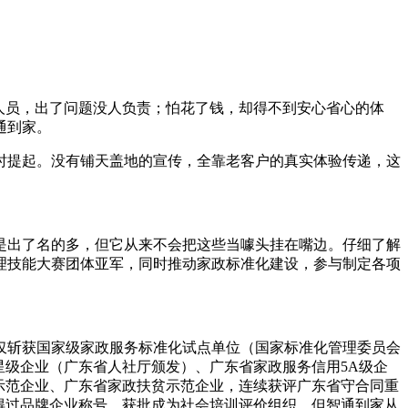
人员，出了问题没人负责；怕花了钱，却得不到安心省心的体
通到家。
时提起。没有铺天盖地的宣传，全靠老客户的真实体验传递，这
是出了名的多，但它从来不会把这些当噱头挂在嘴边。仔细了解
理技能大赛团体亚军，同时推动家政标准化建设，参与制定各项
仅斩获国家级家政服务标准化试点单位（国家标准化管理委员会
星级企业（广东省人社厅颁发）、广东省家政服务信用
5A
级企
示范企业、广东省家政扶贫示范企业，连续获评广东省守合同重
得过品牌企业称号，获批成为社会培训评价组织。但智通到家从