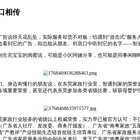
口相传
广告说得天花乱坠，实际服务却货不对板；怕遇到
“
游击式
”
服务
边看到它的广告，却总能从朋友、邻居口中听到它的名字
——
智
刚生完宝宝的闺蜜说
，可能是小区阿姨分享，也可能是同事闲聊
力。身边有懂行的朋友说，在东莞家政行业里，智通到家的荣誉
各项重要荣誉，甚至还代表东莞参加各类省级比赛，斩获母婴护
莞家政行业
较
多的省级以上权威荣誉，实力早已被官方认可：不
（广东省人社厅、发改委、商务厅颁发）、广东省
“
南粤家政
”
五
省
“
产教评
”
产业技能生态链首批链主培育单位、广东省家政服务
、广东省家庭服务业协会副会长单位，拿下广东省
“
南粤家政
”
信