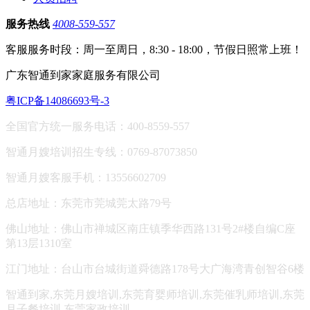
服务热线
4008-559-557
客服服务时段：周一至周日，8:30 - 18:00，节假日照常上班！
广东智通到家家庭服务有限公司
粤ICP备14086693号-3
全国官方统一服务电话：400-8559-557
智通月嫂培训招生专线：0769-87073850
智通月嫂客服手机：13556602709
总店地址：东莞市莞城莞太路79号
佛山地址：
佛山市禅城区南庄镇季华西路131号2#楼自编C座
第13层1310室
江门地址：台山市台城街道舜德路178号大广海湾青创智谷6楼
智通到家,东莞月嫂培训,东莞育婴师培训,东莞催乳师培训,东莞
月子餐培训,东莞家政培训